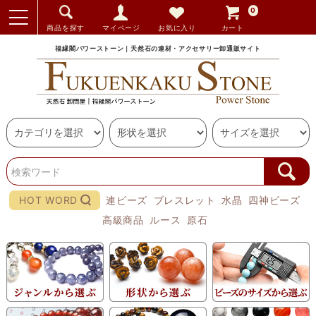
0
商品を探す
マイページ
お気に入り
カート
福縁閣パワーストーン｜天然石の連材・アクセサリー卸通販サイト
HOT WORD
連ビーズ
ブレスレット
水晶
四神ビーズ
高級商品
ルース
原石