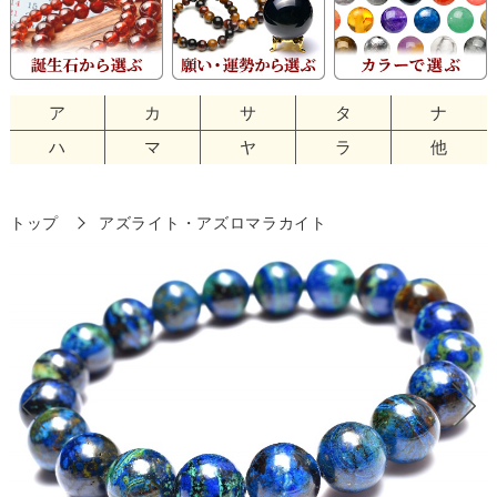
ア
カ
サ
タ
ナ
ハ
マ
ヤ
ラ
他
トップ
アズライト・アズロマラカイト