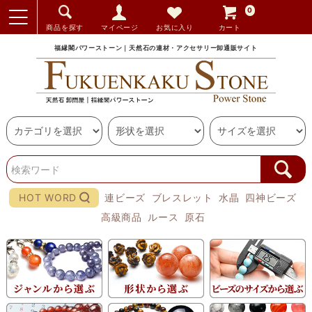
0
商品を探す
マイページ
お気に入り
カート
福縁閣パワーストーン｜天然石の連材・アクセサリー卸通販サイト
HOT WORD
連ビーズ
ブレスレット
水晶
四神ビーズ
高級商品
ルース
原石