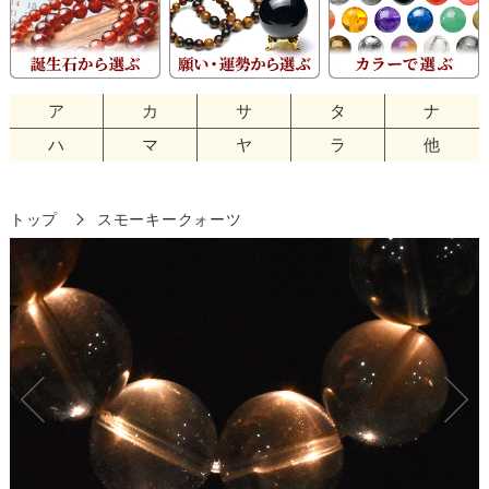
ア
カ
サ
タ
ナ
ハ
マ
ヤ
ラ
他
トップ
スモーキークォーツ