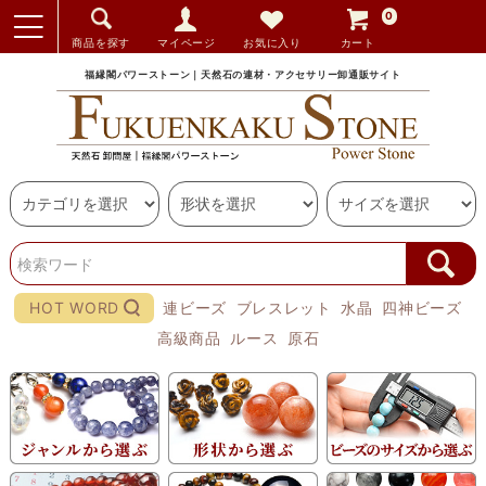
0
商品を探す
マイページ
お気に入り
カート
福縁閣パワーストーン｜天然石の連材・アクセサリー卸通販サイト
HOT WORD
連ビーズ
ブレスレット
水晶
四神ビーズ
高級商品
ルース
原石