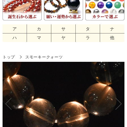
ア
カ
サ
タ
ナ
ハ
マ
ヤ
ラ
他
トップ
スモーキークォーツ