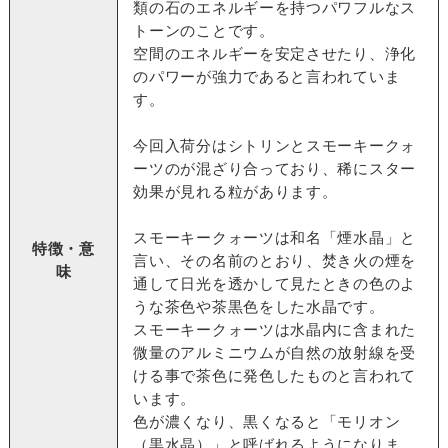
類の石のエネルギーを持つパワフルなス
トーンのことです。
空間のエネルギーを安定させたり、浄化
のパワーが強力であると言われていま
す。
今回入荷分はシトリンとスモーキークォ
ーツのが混ざり合っており、稀にスター
効果が見れる粒があります。
スモーキークォーツは和名「煙水晶」と
特徴・意
言い、その名前のとおり、焚き火の煙を
味
通して日光を透かして見たときの色のよ
うな茶色や茶黒色をした水晶です。
スモーキークォーツは水晶内に含まれた
微量のアルミニウムが自然の放射線を受
ける事で茶色に発色したものと言われて
います。
色が濃くなり、黒くなると「モリオン
（黒水晶）」と呼ばれるようになりま