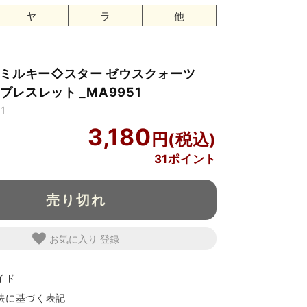
ヤ
ラ
他
】ミルキー◇スター ゼウスクォーツ
 ブレスレット _MA9951
1
3,180
31ポイント
売り切れ
お気に入り
イド
法に基づく表記