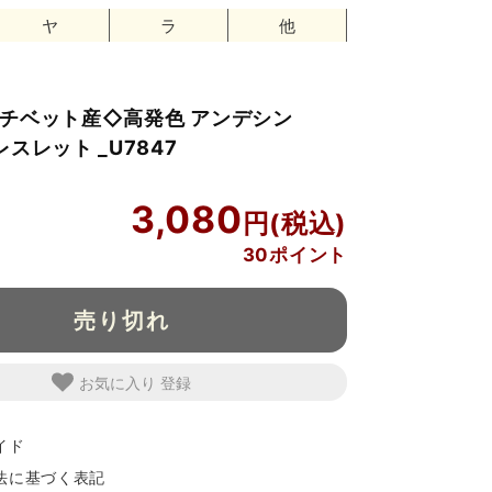
ヤ
ラ
他
】チベット産◇高発色 アンデシン
スレット _U7847
3,080
30ポイント
売り切れ
お気に入り
イド
法に基づく表記