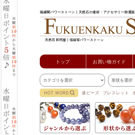
福縁閣パワーストーン｜天然石の連材・アクセサリー卸通販
トップ
お買い物ガイド
HOT WORD
連ビーズ
ブレスレット