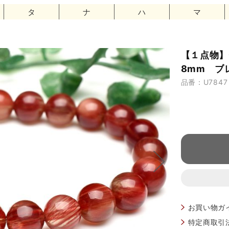
タ
ナ
ハ
マ
【１点物
8mm ブレ
品番：U7847
お買い物ガ
特定商取引