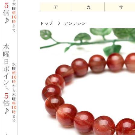
ア
カ
サ
トップ
アンデシン