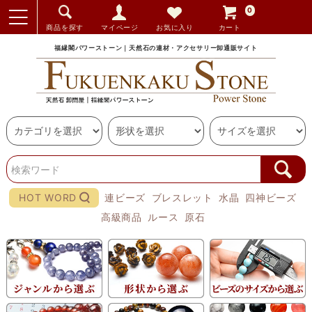
0
商品を探す
マイページ
お気に入り
カート
福縁閣パワーストーン｜天然石の連材・アクセサリー卸通販サイト
HOT WORD
連ビーズ
ブレスレット
水晶
四神ビーズ
高級商品
ルース
原石