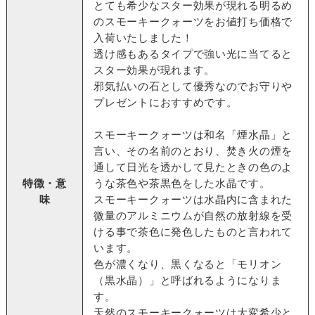
とても希少なスター効果が現れる明るめ
のスモーキークォーツをお値打ち価格で
入荷いたしました！
透け感もあるタイプで強い光に当てると
スター効果が現れます。
邪気払いの石として優秀なのでお守りや
プレゼントにおすすめです。
スモーキークォーツは和名「煙水晶」と
言い、その名前のとおり、焚き火の煙を
通して日光を透かして見たときの色のよ
特徴・意
うな茶色や茶黒色をした水晶です。
味
スモーキークォーツは水晶内に含まれた
微量のアルミニウムが自然の放射線を受
ける事で茶色に発色したものと言われて
います。
色が濃くなり、黒くなると「モリオン
（黒水晶）」と呼ばれるようになりま
す。
天然のスモーキークォーツは大変希少と