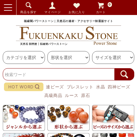
0
商品を探す
マイページ
お気に入り
カート
福縁閣パワーストーン｜天然石の連材・アクセサリー卸通販サイト
HOT WORD
連ビーズ
ブレスレット
水晶
四神ビーズ
高級商品
ルース
原石