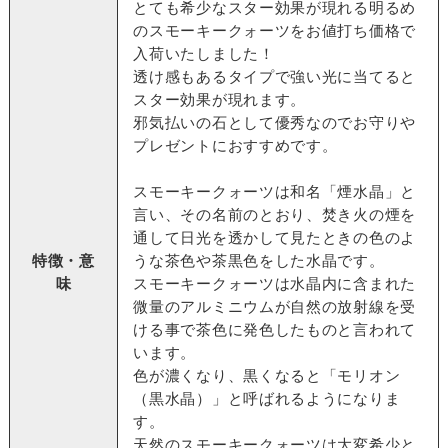
とても希少なスター効果が現れる明るめ
のスモーキークォーツをお値打ち価格で
入荷いたしました！
透け感もあるタイプで強い光に当てると
スター効果が現れます。
邪気払いの石として優秀なのでお守りや
プレゼントにおすすめです。
スモーキークォーツは和名「煙水晶」と
言い、その名前のとおり、焚き火の煙を
通して日光を透かして見たときの色のよ
特徴・意
うな茶色や茶黒色をした水晶です。
味
スモーキークォーツは水晶内に含まれた
微量のアルミニウムが自然の放射線を受
ける事で茶色に発色したものと言われて
います。
色が濃くなり、黒くなると「モリオン
（黒水晶）」と呼ばれるようになりま
す。
天然のスモーキークォーツは大変希少と