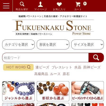
0
商品を探す
マイページ
お気に入り
カート
福縁閣パワーストーン｜天然石の連材・アクセサリー卸通販サイト
HOT WORD
連ビーズ
ブレスレット
水晶
四神ビーズ
高級商品
ルース
原石