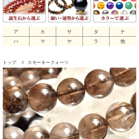
ア
カ
サ
タ
ナ
ハ
マ
ヤ
ラ
他
トップ
スモーキークォーツ