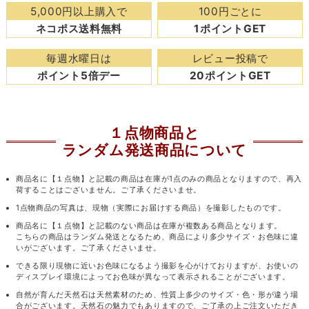
5,000円以上購入で
100円ごとに
ネコポス送料無料
1ポイントGET
毎週水曜日は
レビュー投稿で
ポイント5倍デー
20ポイントGET
１点物商品と
ランダム発送商品について
商品名に【１点物】と記載の商品は在庫が1点のみの商品となりますので、再入
荷することはございません。ご了承くださいませ。
1点物商品の写真は、現物（実際にお届けする商品）を撮影したものです。
商品名に【１点物】と記載のない商品は在庫が複数ある商品となります。
こちらの商品はランダム発送となるため、商品により多少サイズ・お色味に違
いがございます。ご了承くださいませ。
できる限り現物に近いお色味になるよう撮影を心がけておりますが、お使いの
ディスプレイ環境によってお色味が異なって表示されることがございます。
自然が育んだ天然石は天然素材のため、性質上多少のサイズ・色・形が違う場
合がございます。天然石の魅力でもありますので、ご了承の上ご注文いただき