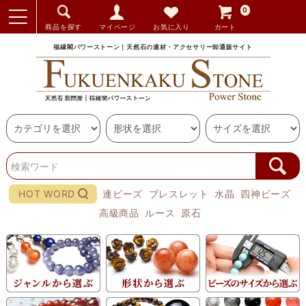
0
商品を探す
マイページ
お気に入り
カート
福縁閣パワーストーン｜天然石の連材・アクセサリー卸通販サイト
HOT WORD
連ビーズ
ブレスレット
水晶
四神ビーズ
高級商品
ルース
原石