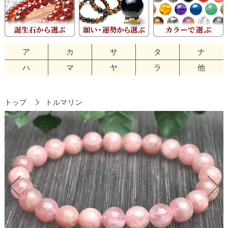
ア
カ
サ
タ
ナ
ハ
マ
ヤ
ラ
他
トップ
トルマリン