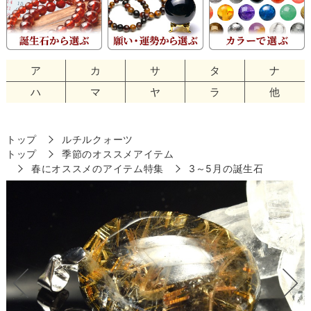
ア
カ
サ
タ
ナ
ハ
マ
ヤ
ラ
他
トップ
ルチルクォーツ
トップ
季節のオススメアイテム
春にオススメのアイテム特集
3～5月の誕生石