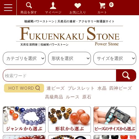
0
商品を探す
マイページ
お気に入り
カート
福縁閣パワーストーン｜天然石の連材・アクセサリー卸通販サイト
HOT WORD
連ビーズ
ブレスレット
水晶
四神ビーズ
高級商品
ルース
原石