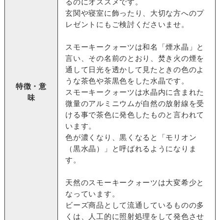
るのにオススメです。
玄関や寝室に飾ったり、大切な方へのプ
レゼントにもご検討くださいませ。
スモーキークォーツは和名「煙水晶」と
言い、その名前のとおり、焚き火の煙を
通して日光を透かして見たときの色のよ
うな茶色や茶黒色をした水晶です。
特徴・意
スモーキークォーツは水晶内に含まれた
味
微量のアルミニウムが自然の放射線を受
ける事で茶色に発色したものと言われて
います。
色が濃くなり、黒くなると「モリオン
（黒水晶）」と呼ばれるようになりま
す。
天然のスモーキークォーツは大変希少と
なっています。
ビーズ商品として流通しているものの多
くは、人工的に照射処理をして発色させ