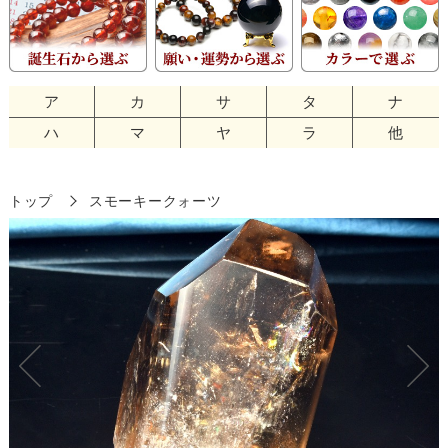
ア
カ
サ
タ
ナ
ハ
マ
ヤ
ラ
他
トップ
スモーキークォーツ