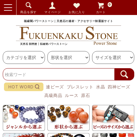
0
商品を探す
マイページ
お気に入り
カート
福縁閣パワーストーン｜天然石の連材・アクセサリー卸通販サイト
HOT WORD
連ビーズ
ブレスレット
水晶
四神ビーズ
高級商品
ルース
原石