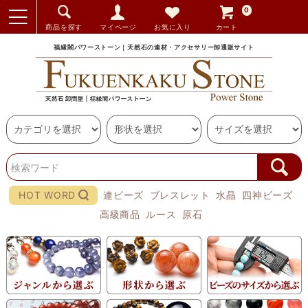
0
商品を探す
マイページ
お気に入り
カート
福縁閣パワーストーン｜天然石の連材・アクセサリー卸通販サイト
HOT WORD
連ビーズ
ブレスレット
水晶
四神ビーズ
高級商品
ルース
原石