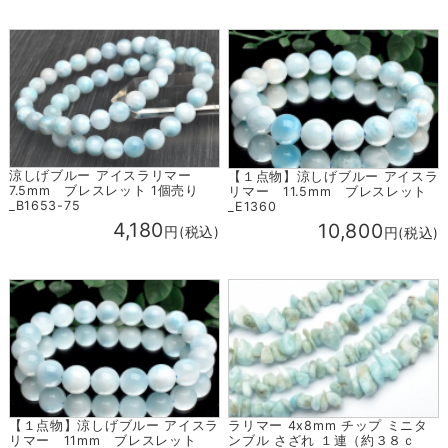
涼しげブルー アイスラリマー
【１点物】涼しげブルー アイスラ
7.5mm ブレスレット 1個売り
リマー 11.5mm ブレスレット
_B1653-75
_E1360
4,180
10,800
円(税込)
円(税込)
ラリマー 4x8mm チップ ミニタ
【１点物】涼しげブルー アイスラ
ンブル さざれ １連（約３８ｃ
リマー 11mm ブレスレット