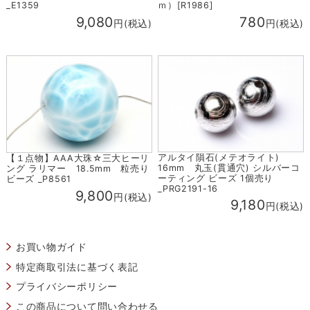
ｍ）[R1986]
_E1359
780
9,080
円(税込)
円(税込)
アルタイ隕石(メテオライト)
【１点物】AAA大珠☆三大ヒーリ
16mm 丸玉(貫通穴) シルバーコ
ング ラリマー 18.5mm 粒売り
ーティング ビーズ 1個売り
ビーズ _P8561
_PRG2191-16
9,800
円(税込)
9,180
円(税込)
お買い物ガイド
特定商取引法に基づく表記
プライバシーポリシー
この商品について問い合わせる