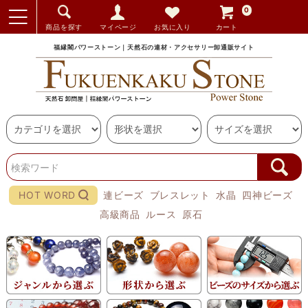
0
商品を探す
マイページ
お気に入り
カート
福縁閣パワーストーン｜天然石の連材・アクセサリー卸通販サイト
HOT WORD
連ビーズ
ブレスレット
水晶
四神ビーズ
高級商品
ルース
原石