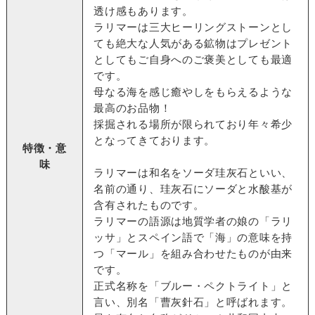
透け感もあります。
ラリマーは三大ヒーリングストーンとし
ても絶大な人気がある鉱物はプレゼント
としてもご自身へのご褒美としても最適
です。
母なる海を感じ癒やしをもらえるような
最高のお品物！
採掘される場所が限られており年々希少
となってきております。
特徴・意
味
ラリマーは和名をソーダ珪灰石といい、
名前の通り、珪灰石にソーダと水酸基が
含有されたものです。
ラリマーの語源は地質学者の娘の「ラリ
ッサ」とスペイン語で「海」の意味を持
つ「マール」を組み合わせたものが由来
です。
正式名称を「ブルー・ペクトライト」と
言い、別名「曹灰針石」と呼ばれます。