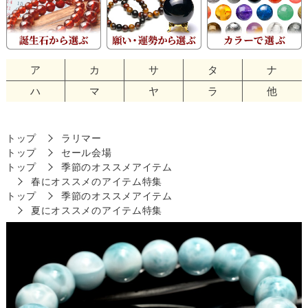
ア
カ
サ
タ
ナ
ハ
マ
ヤ
ラ
他
トップ
ラリマー
トップ
セール会場
トップ
季節のオススメアイテム
春にオススメのアイテム特集
トップ
季節のオススメアイテム
夏にオススメのアイテム特集