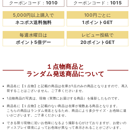
クーポンコード：
1010
クーポンコード：
1015
5,000円以上購入で
100円ごとに
ネコポス送料無料
1ポイントGET
毎週水曜日は
レビュー投稿で
ポイント5倍デー
20ポイントGET
１点物商品と
ランダム発送商品について
商品名に【１点物】と記載の商品は在庫が1点のみの商品となりますので、再入
荷することはございません。ご了承くださいませ。
1点物商品の写真は、現物（実際にお届けする商品）を撮影したものです。
商品名に【１点物】と記載のない商品は在庫が複数ある商品となります。
こちらの商品はランダム発送となるため、商品により多少サイズ・お色味に違
いがございます。ご了承くださいませ。
できる限り現物に近いお色味になるよう撮影を心がけておりますが、お使いの
ディスプレイ環境によってお色味が異なって表示されることがございます。