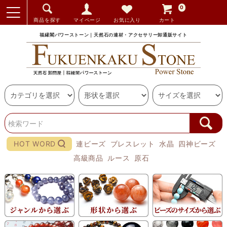
0
商品を探す
マイページ
お気に入り
カート
福縁閣パワーストーン｜天然石の連材・アクセサリー卸通販サイト
HOT WORD
連ビーズ
ブレスレット
水晶
四神ビーズ
高級商品
ルース
原石