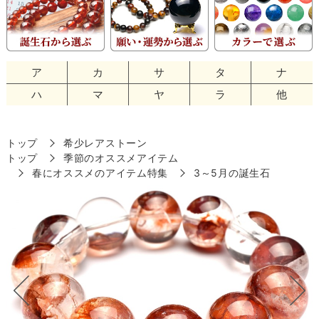
ア
カ
サ
タ
ナ
ハ
マ
ヤ
ラ
他
トップ
希少レアストーン
トップ
季節のオススメアイテム
春にオススメのアイテム特集
3～5月の誕生石