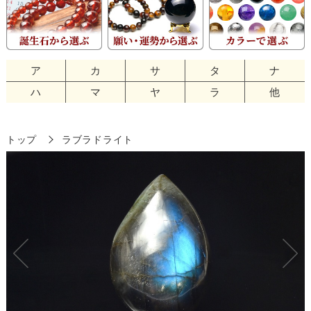
ア
カ
サ
タ
ナ
ハ
マ
ヤ
ラ
他
トップ
ラブラドライト