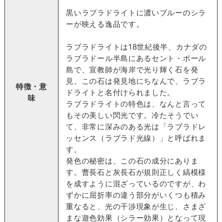
黒いラブラドライトに濃いブルーのシラ
ーが映える逸品です。
ラブラドライトは18世紀後半、カナダの
ラブラドール半島にあるセント・ポール
島で、宣教師が海岸で光り輝く石を発
見。この石は発見地にちなんで、ラブラ
特徴・意
ドライトと名付けられました。
味
ラブラドライトの特色は、なんと言って
もその美しい閃光です。冷たそうでい
て、非常に深みのある光は「ラブラドレ
ッセンス（ラブラド光線）」と呼ばれま
す。
発色の秘密は、この石の成分にありま
す。曹長石と灰長石が規則正しく縞模様
を成すように混ざっているのですが、わ
ずかに屈折率の違う部分がいくつも積み
重なると、光の干渉現象が生じ、さまざ
まな遊色効果（シラー効果）となって現