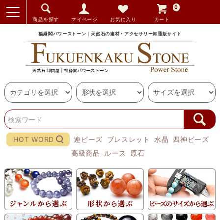
0
商品を探す
マイページ
お気に入り
カート
福縁閣パワーストーン｜天然石の連材・アクセサリー卸通販サイト
HOT WORD
連ビーズ
ブレスレット
水晶
四神ビーズ
高級商品
ルース
原石