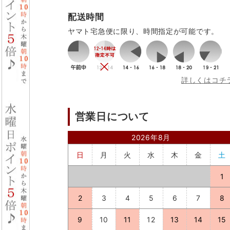
配送時間
ヤマト宅急便に限り、時間指定が可能です。
詳しくはコチ
営業日について
2026年8月
日
月
火
水
木
金
土
1
2
3
4
5
6
7
8
9
10
11
12
13
14
15