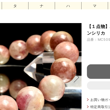
タ
ナ
ハ
マ
【１点物】
ンシリカ 1
品番：MC50
お買い物ガ
特定商取引