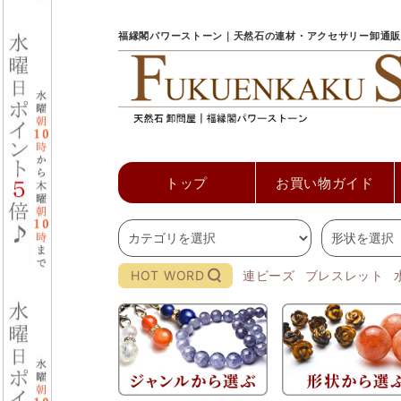
福縁閣パワーストーン｜天然石の連材・アクセサリー卸通販
トップ
お買い物ガイド
HOT WORD
連ビーズ
ブレスレット