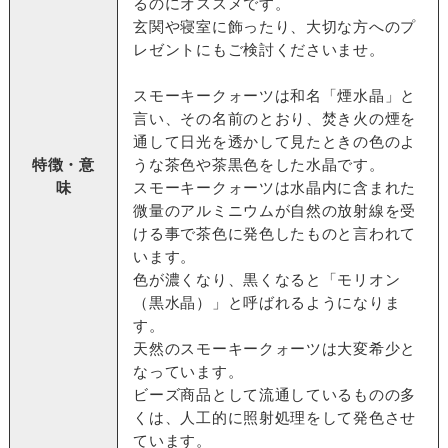
るのにオススメです。
玄関や寝室に飾ったり、大切な方へのプ
レゼントにもご検討くださいませ。
スモーキークォーツは和名「煙水晶」と
言い、その名前のとおり、焚き火の煙を
通して日光を透かして見たときの色のよ
特徴・意
うな茶色や茶黒色をした水晶です。
味
スモーキークォーツは水晶内に含まれた
微量のアルミニウムが自然の放射線を受
ける事で茶色に発色したものと言われて
います。
色が濃くなり、黒くなると「モリオン
（黒水晶）」と呼ばれるようになりま
す。
天然のスモーキークォーツは大変希少と
なっています。
ビーズ商品として流通しているものの多
くは、人工的に照射処理をして発色させ
ています。