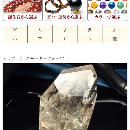
ア
カ
サ
タ
ナ
ハ
マ
ヤ
ラ
他
トップ
スモーキークォーツ