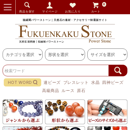
0
商品を探す
マイページ
お気に入り
カート
福縁閣パワーストーン｜天然石の連材・アクセサリー卸通販サイト
HOT WORD
連ビーズ
ブレスレット
水晶
四神ビーズ
高級商品
ルース
原石