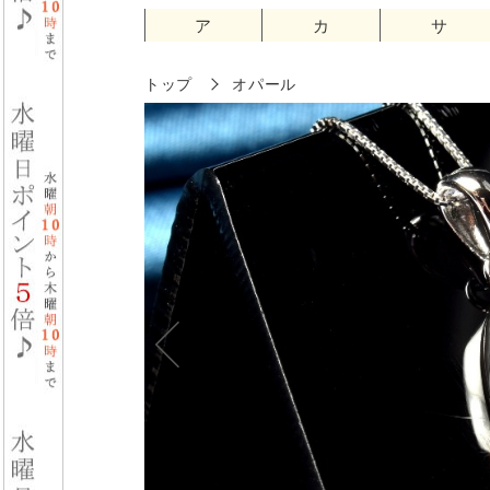
ア
カ
サ
トップ
オパール