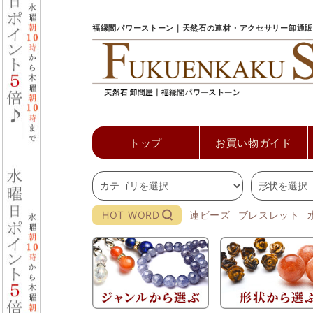
福縁閣パワーストーン｜天然石の連材・アクセサリー卸通販
トップ
お買い物ガイド
HOT WORD
連ビーズ
ブレスレット