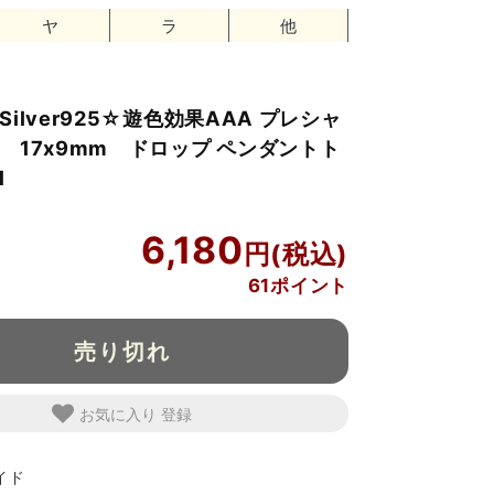
ヤ
ラ
他
ilver925☆遊色効果AAA プレシャ
 17x9mm ドロップ ペンダントト
1
6,180
61ポイント
売り切れ
お気に入り
イド