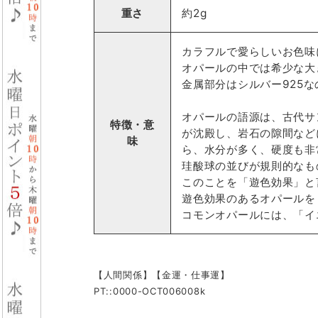
重さ
約2g
カラフルで愛らしいお色味
オパールの中では希少な大
金属部分はシルバー925
オパールの語源は、古代サ
特徴・意
が沈殿し、岩石の隙間など
味
ら、水分が多く、硬度も非
珪酸球の並びが規則的なも
このことを「遊色効果」と
遊色効果のあるオパールを
コモンオパールには、「イ
【人間関係】【金運・仕事運】
PT::0000-OCT006008k