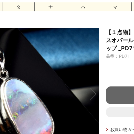
タ
ナ
ハ
マ
【１点物】S
スオパール
ップ _PD7
品番：PD71
お買い物ガ