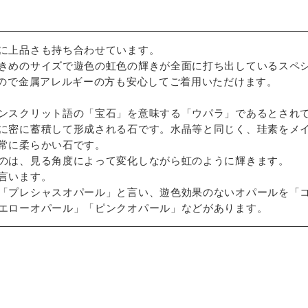
に上品さも持ち合わせています。
きめのサイズで遊色の虹色の輝きが全面に打ち出しているスペ
なので金属アレルギーの方も安心してご着用いただけます。
ンスクリット語の「宝石」を意味する「ウパラ」であるとされ
に密に蓄積して形成される石です。水晶等と同じく、珪素をメ
常に柔らかい石です。
のは、見る角度によって変化しながら虹のように輝きます。
言います。
「プレシャスオパール」と言い、遊色効果のないオパールを「
エローオパール」「ピンクオパール」などがあります。