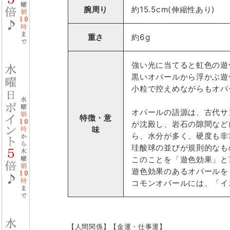
腕周り
約15.5cm(伸縮性あり)
重さ
約6g
強い光に当てると虹色の遊
黒いオパールから浮かぶ遊
小粒で控えめながらもオパ
オパールの語源は、古代サ
特徴・意
が沈殿し、岩石の隙間など
味
ら、水分が多く、硬度も非
珪酸球の並びが規則的なも
このことを「遊色効果」と
遊色効果のあるオパールを
コモンオパールには、「イ
【人間関係】【金運・仕事運】