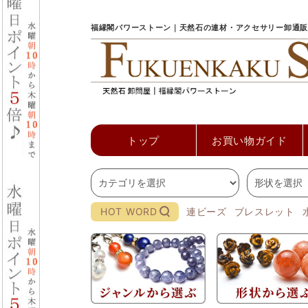
福縁閣パワーストーン｜天然石の連材・アクセサリー卸通販
トップ
お買い物ガイド
HOT WORD
連ビーズ
ブレスレット