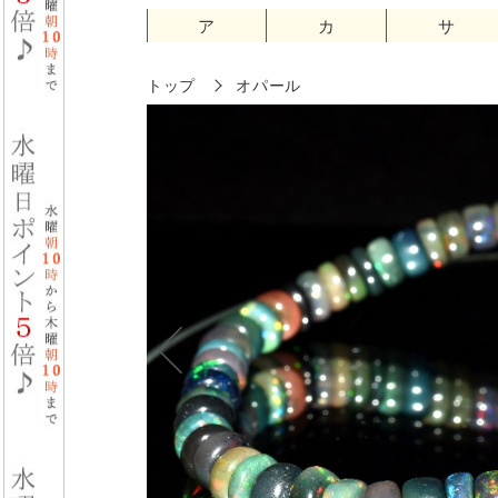
ア
カ
サ
トップ
オパール