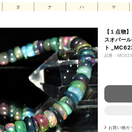
タ
ナ
ハ
マ
【１点物】
スオパール
ト _MC62
品番：MC623
お買い物ガ