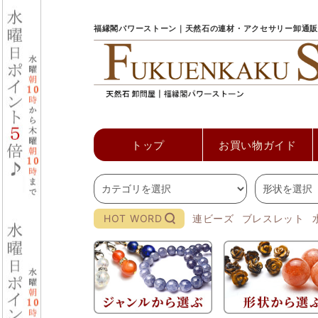
福縁閣パワーストーン｜天然石の連材・アクセサリー卸通販
トップ
お買い物ガイド
HOT WORD
連ビーズ
ブレスレット