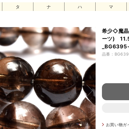
タ
ナ
ハ
マ
希少◇魔晶
ーツ) 11
_BG6395-
品番：BG6395
お買い物ガ