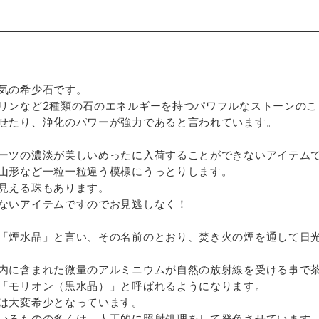
気の希少石です。
リンなど2種類の石のエネルギーを持つパワフルなストーンのこ
せたり、浄化のパワーが強力であると言われています。
ーツの濃淡が美しいめったに入荷することができないアイテム
山形など一粒一粒違う模様にうっとりします。
見える珠もあります。
ないアイテムですのでお見逃しなく！
「煙水晶」と言い、その名前のとおり、焚き火の煙を通して日
内に含まれた微量のアルミニウムが自然の放射線を受ける事で
「モリオン（黒水晶）」と呼ばれるようになります。
は大変希少となっています。
いるものの多くは、人工的に照射処理をして発色させています