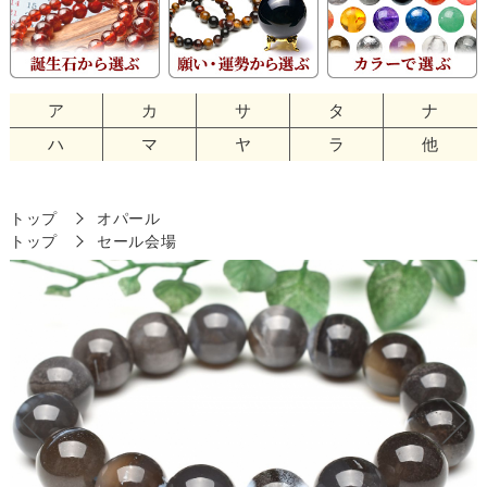
ア
カ
サ
タ
ナ
ハ
マ
ヤ
ラ
他
トップ
オパール
トップ
セール会場