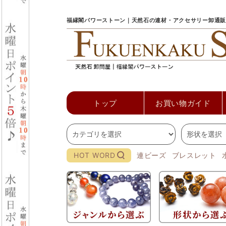
福縁閣パワーストーン｜天然石の連材・アクセサリー卸通販
トップ
お買い物ガイド
HOT WORD
連ビーズ
ブレスレット