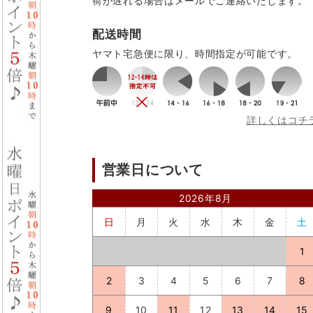
荷が遅れる場合はメールでご連絡いたします。
配送時間
ヤマト宅急便に限り、時間指定が可能です。
詳しくはコチ
営業日について
2026年8月
日
月
火
水
木
金
土
1
2
3
4
5
6
7
8
9
10
11
12
13
14
15