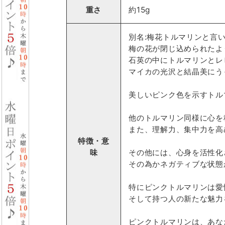
重さ
約15g
別名:梅花トルマリンと言
梅の花が閉じ込められたよ
石英の中にトルマリンとレ
マイカの光沢と結晶美にう
美しいピンク色を示すトル
他のトルマリン同様に心を
また、理解力、集中力を高
特徴・意
味
その他には、心身を活性化
その為かネガティブな状態
特にピンクトルマリンは愛
そして持つ人の新たな魅力
ピンクトルマリンは、あな