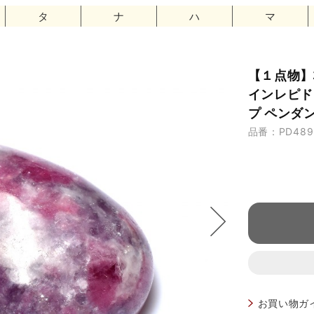
タ
ナ
ハ
マ
【１点物】
インレピド
プ ペンダン
品番：PD489
お買い物ガ