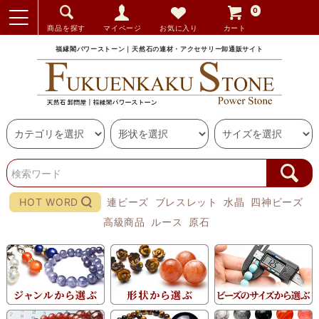
0
商品を探す
マイページ
お気に入り
カート
福縁閣パワーストーン｜天然石の連材・アクセサリー卸通販サイト
HOT WORD
連ビーズ
ブレスレット
水晶
四神ビーズ
高級商品
ルース
原石