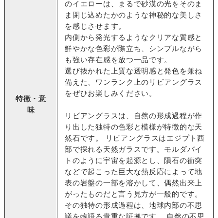
のイエローは、まるで砂漠の光をそのま
ま閉じ込めたかのような神秘的な美しさ
を感じさせます。
内側から発光するようなクリアな質感と
鮮やかな色彩が際立ち、シンプルながら
も強い存在感を放つ一品です。
選び抜かれた上質な透明感と発色を兼ね
備えた、ワンランク上のリビアングラス
をぜひお楽しみください。
特徴・意
味
リビアングラスは、自然の形成過程が作
り出した独特の色彩と模様が特徴的な天
然石です。 リビアングラスはエジプト西
部で採れる天然ガラスです。モルダバイ
トのように宇宙を起源とし、隕石の衝突
などで起こった巨大な熱反応によって地
表の岩盤の一部を溶かして、偶然出来上
がったものだと言う見方が一般的です。
その独特の形成過程は、地球内部の不思
議を物語る貴重な証拠です。 自然の不思