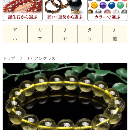
ア
カ
サ
タ
ナ
ハ
マ
ヤ
ラ
他
トップ
リビアングラス