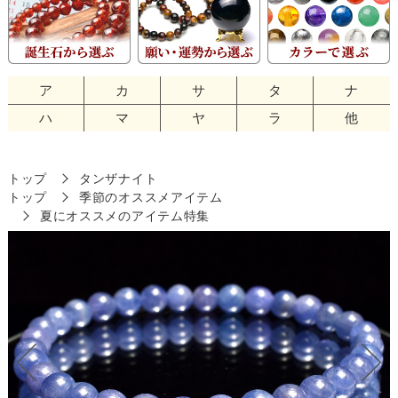
ア
カ
サ
タ
ナ
ハ
マ
ヤ
ラ
他
トップ
タンザナイト
トップ
季節のオススメアイテム
夏にオススメのアイテム特集