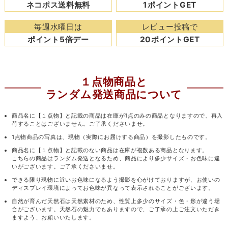
ネコポス送料無料
1ポイントGET
毎週水曜日は
レビュー投稿で
ポイント5倍デー
20ポイントGET
１点物商品と
ランダム発送商品について
商品名に【１点物】と記載の商品は在庫が1点のみの商品となりますので、再入
荷することはございません。ご了承くださいませ。
1点物商品の写真は、現物（実際にお届けする商品）を撮影したものです。
商品名に【１点物】と記載のない商品は在庫が複数ある商品となります。
こちらの商品はランダム発送となるため、商品により多少サイズ・お色味に違
いがございます。ご了承くださいませ。
できる限り現物に近いお色味になるよう撮影を心がけておりますが、お使いの
ディスプレイ環境によってお色味が異なって表示されることがございます。
自然が育んだ天然石は天然素材のため、性質上多少のサイズ・色・形が違う場
合がございます。天然石の魅力でもありますので、ご了承の上ご注文いただき
ますよう、お願いいたします。