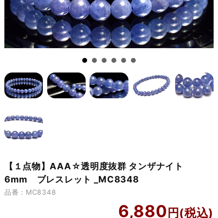
【１点物】AAA☆透明度抜群 タンザナイト
6mm ブレスレット _MC8348
品番：MC8348
6,880