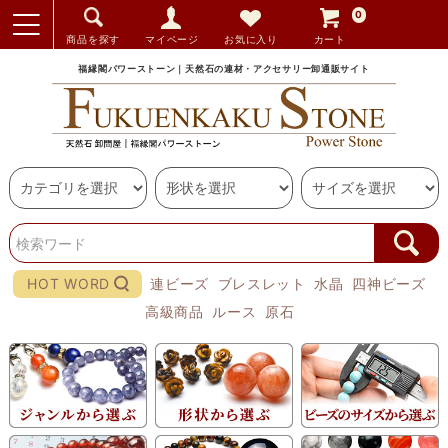
0
商品を探す
マイページ
お気に入り
カート
福縁閣パワーストーン｜天然石の連材・アクセサリー卸通販サイト
HOT WORD
連ビーズ
ブレスレット
水晶
四神ビーズ
高級商品
ルース
原石