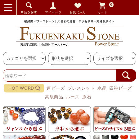
0
商品を探す
マイページ
お気に入り
カート
福縁閣パワーストーン｜天然石の連材・アクセサリー卸通販サイト
HOT WORD
連ビーズ
ブレスレット
水晶
四神ビーズ
高級商品
ルース
原石