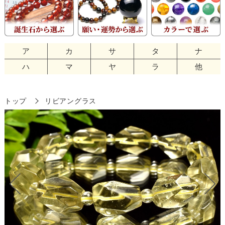
ア
カ
サ
タ
ナ
ハ
マ
ヤ
ラ
他
トップ
リビアングラス