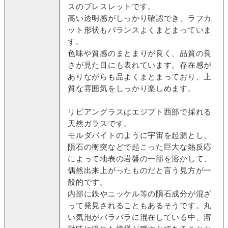
スのブレスレットです。
高い透明感がしっかり確認でき、ラフカ
ット形状もバランスよくまとまっていま
す。
色味や質感のまとまりが良く、品質の良
さが見た目にも表れています。存在感が
ありながらも品よくまとまっており、上
質な雰囲気をしっかり楽しめます。
リビアングラスはエジプト西部で採れる
天然ガラスです。
モルダバイトのように宇宙を起源とし、
隕石の衝突などで起こった巨大な熱反応
によって地表の岩盤の一部を溶かして、
偶然出来上がったものだと言う見方が一
般的です。
内部に鉄やニッケル等の隕石成分が混ざ
って発見されることもあるそうです。丸
い気泡がバラバラに混在している中、溶