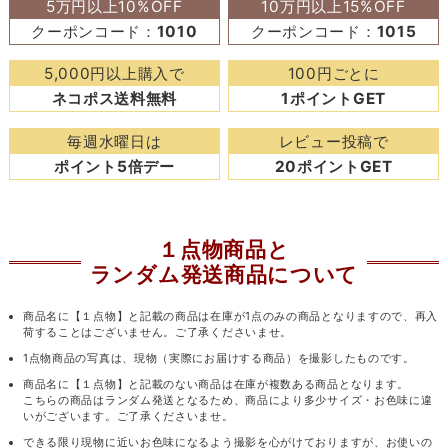
5万円以上10%OFF
10万円以上15%OFF
クーポンコード：
1010
クーポンコード：
1015
5,000円以上購入で
100円ごとに
ネコポス送料無料
1ポイントGET
毎週水曜日は
レビュー投稿で
ポイント5倍デー
20ポイントGET
１点物商品と
ランダム発送商品について
商品名に【１点物】と記載の商品は在庫が1点のみの商品となりますので、再入
荷することはございません。ご了承くださいませ。
1点物商品の写真は、現物（実際にお届けする商品）を撮影したものです。
商品名に【１点物】と記載のない商品は在庫が複数ある商品となります。
こちらの商品はランダム発送となるため、商品により多少サイズ・お色味に違
いがございます。ご了承くださいませ。
できる限り現物に近いお色味になるよう撮影を心がけておりますが、お使いの