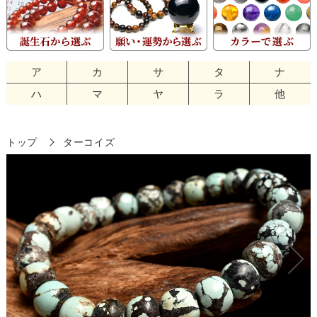
ア
カ
サ
タ
ナ
ハ
マ
ヤ
ラ
他
トップ
ターコイズ