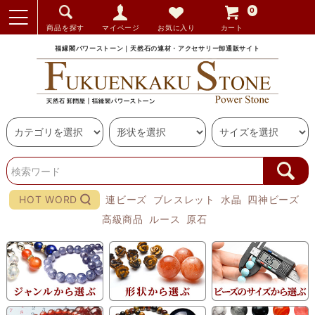
0
商品を探す
マイページ
お気に入り
カート
福縁閣パワーストーン｜天然石の連材・アクセサリー卸通販サイト
HOT WORD
連ビーズ
ブレスレット
水晶
四神ビーズ
高級商品
ルース
原石