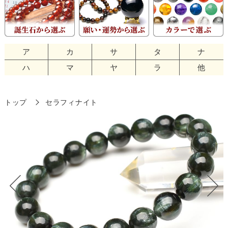
ア
カ
サ
タ
ナ
ハ
マ
ヤ
ラ
他
トップ
セラフィナイト