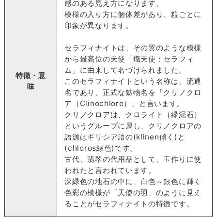
感のある見え方になります。
模様の入り方に個体差があり、粒ごとに
印象が異なります。
セラフィナイトは、その翼のような模様
から最高位の天使「熾天使：セラフィ
ム」に由来して名づけられました。
特徴・意
このセラフィナイトという名称は、流通
味
名であり、正式な鉱物名を「クリノクロ
ア（Clinochlore）」と言います。
クリノクロアは、クロライト（緑泥石）
というグループに属し、クリノクロアの
語源はギリシア語の(klinen傾く)と
(chloros緑色)です。
古代、翡翠の代用品として、玉作りに使
われたと言われています。
深緑色の地石の中に、白色～銀色に輝く
色彩の模様が「天使の羽」のように見え
ることがセラフィナイトの特徴です。