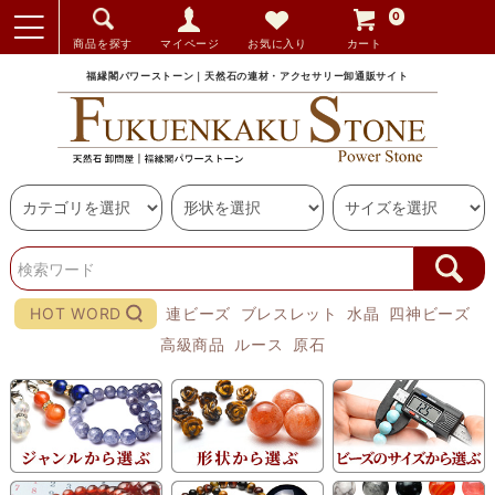
0
商品を探す
マイページ
お気に入り
カート
福縁閣パワーストーン｜天然石の連材・アクセサリー卸通販サイト
HOT WORD
連ビーズ
ブレスレット
水晶
四神ビーズ
高級商品
ルース
原石