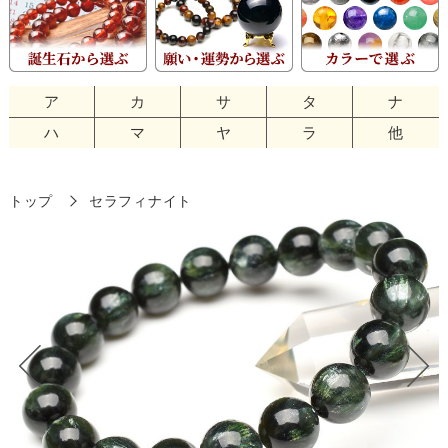
ア
カ
サ
タ
ナ
ハ
マ
ヤ
ラ
他
トップ
セラフィナイト