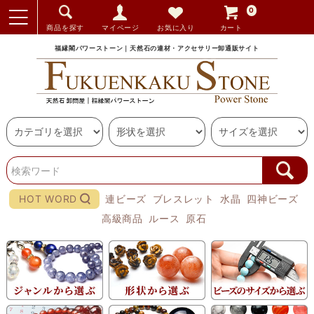
0
商品を探す
マイページ
お気に入り
カート
福縁閣パワーストーン｜天然石の連材・アクセサリー卸通販サイト
HOT WORD
連ビーズ
ブレスレット
水晶
四神ビーズ
高級商品
ルース
原石