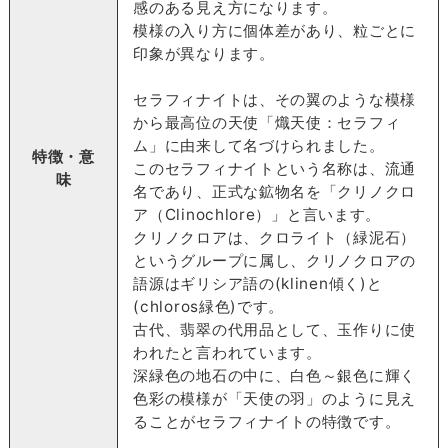
感のある見え方になります。
模様の入り方に個体差があり、粒ごとに
印象が異なります。
セラフィナイトは、その翼のような模様
から最高位の天使「熾天使：セラフィ
ム」に由来して名づけられました。
特徴・意
このセラフィナイトという名称は、流通
味
名であり、正式な鉱物名を「クリノクロ
ア（Clinochlore）」と言います。
クリノクロアは、クロライト（緑泥石）
というグループに属し、クリノクロアの
語源はギリシア語の(klinen傾く)と
(chloros緑色)です。
古代、翡翠の代用品として、玉作りに使
われたと言われています。
深緑色の地石の中に、白色～銀色に輝く
色彩の模様が「天使の羽」のように見え
ることがセラフィナイトの特徴です。