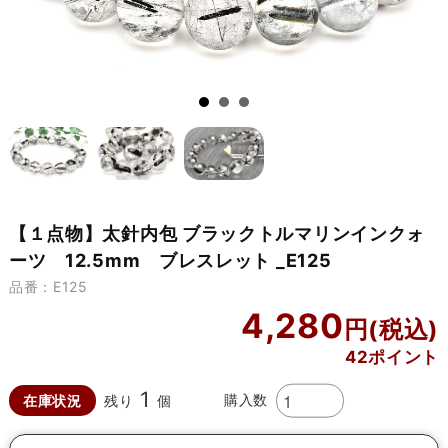
【１点物】太針内包 ブラックトルマリンインクォ
ーツ 12.5mm ブレスレット _E125
品番：E125
4,280
42ポイント
1
購入数
在庫状況
残り
個