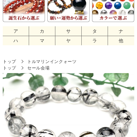
ア
カ
サ
タ
ナ
ハ
マ
ヤ
ラ
他
トップ
トルマリンインクォーツ
トップ
セール会場