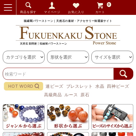
0
商品を探す
マイページ
お気に入り
カート
福縁閣パワーストーン｜天然石の連材・アクセサリー卸通販サイト
HOT WORD
連ビーズ
ブレスレット
水晶
四神ビーズ
高級商品
ルース
原石