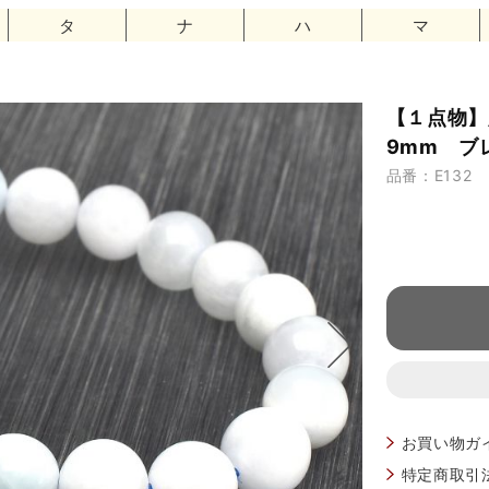
タ
ナ
ハ
マ
【１点物
9mm ブレ
品番：E132
お買い物ガ
特定商取引