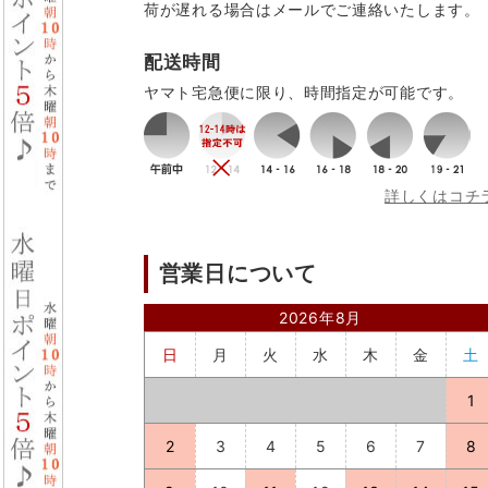
荷が遅れる場合はメールでご連絡いたします。
配送時間
ヤマト宅急便に限り、時間指定が可能です。
詳しくはコチ
営業日について
2026年8月
日
月
火
水
木
金
土
1
2
3
4
5
6
7
8