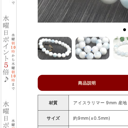
商品説明
材質
アイスラリマー 9mm 産
サイズ
約9mm(±0.5mm)