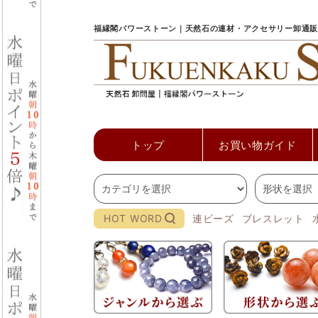
福縁閣パワーストーン｜天然石の連材・アクセサリー卸通販
トップ
お買い物ガイド
HOT WORD
連ビーズ
ブレスレット