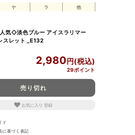
ヤ
ラ
他
】人気◇淡色ブルー アイスラリマー
スレット _E132
2,980
29ポイント
売り切れ
お気に入り
イド
法に基づく表記