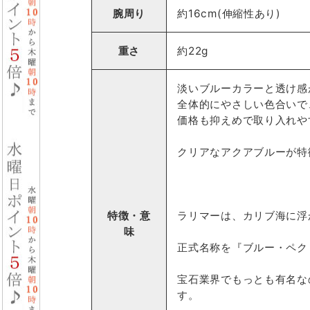
腕周り
約16cm(伸縮性あり)
重さ
約22g
淡いブルーカラーと透け感
全体的にやさしい色合いで
価格も抑えめで取り入れや
クリアなアクアブルーが特
特徴・意
ラリマーは、カリブ海に浮
味
正式名称を『ブルー・ペク
宝石業界でもっとも有名な
す。