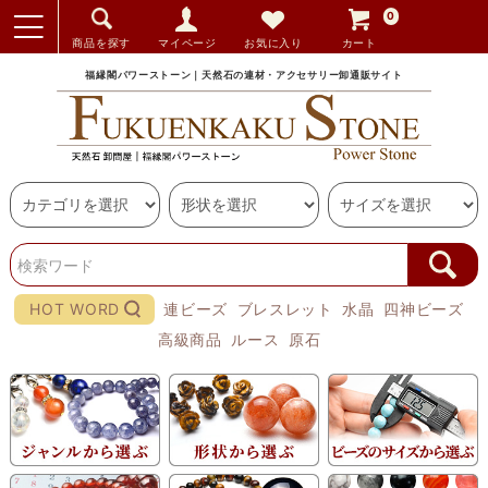
0
商品を探す
マイページ
お気に入り
カート
福縁閣パワーストーン｜天然石の連材・アクセサリー卸通販サイト
HOT WORD
連ビーズ
ブレスレット
水晶
四神ビーズ
高級商品
ルース
原石