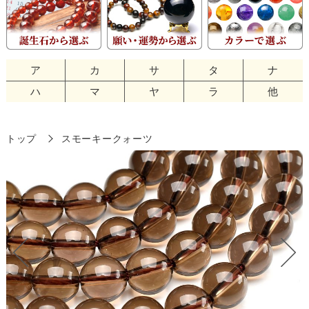
ア
カ
サ
タ
ナ
ハ
マ
ヤ
ラ
他
トップ
スモーキークォーツ