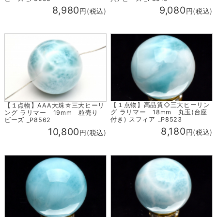
8,980
9,080
円(税込)
円(税込)
【１点物】高品質◇三大ヒーリン
【１点物】AAA大珠☆三大ヒーリ
グ ラリマー 18mm 丸玉(台座
ング ラリマー 19mm 粒売り
付き) スフィア _P8523
ビーズ _P8562
8,180
10,800
円(税込)
円(税込)