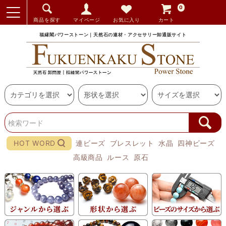
0
商品を探す
マイページ
お気に入り
カート
福縁閣パワーストーン｜天然石の連材・アクセサリー卸通販サイト
HOT WORD
連ビーズ
ブレスレット
水晶
四神ビーズ
高級商品
ルース
原石