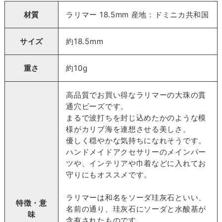
材質
ラリマー 18.5mm 産地：ドミニカ共和国
サイズ
約18.5mm
重さ
約10g
高品質でお買い得なラリマーの大珠の貫
通穴ビーズです。
まるで波打ちを封じ込めたかのような模
様がカリブ海を連想させる美しさ。
優しく穏やかな気持ちになれそうです。
ハンドメイドアクセサリーのメインパー
ツや、インテリアや巾着などに入れてお
守りにもオススメです。
ラリマーは和名をソーダ珪灰石といい、
特徴・意
名前の通り、珪灰石にソーダと水酸基が
味
含有されたものです。