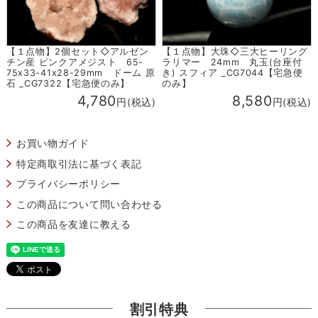
【１点物】2個セット◇アルゼン
【１点物】大珠◇三大ヒーリング
チン産 ピンクアメジスト 65-
ラリマー 24mm 丸玉(台座付
75x33-41x28-29mm ドーム 原
き) スフィア _CG7044【宅急便
石 _CG7322【宅急便のみ】
のみ】
4,780
8,580
円(税込)
円(税込)
お買い物ガイド
特定商取引法に基づく表記
プライバシーポリシー
この商品について問い合わせる
この商品を友達に教える
割引特典