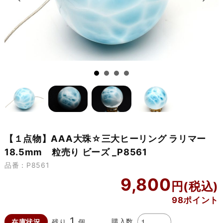
【１点物】AAA大珠☆三大ヒーリング ラリマー
18.5mm 粒売り ビーズ _P8561
品番：P8561
9,800
98ポイント
1
購入数
在庫状況
残り
個