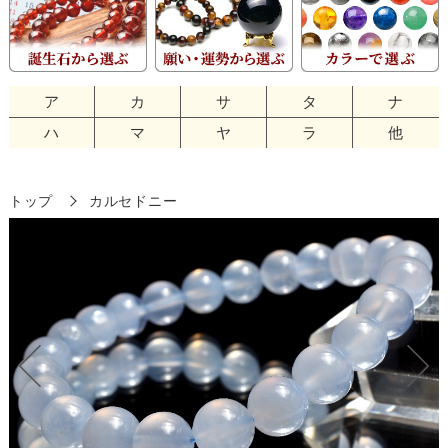
ア
カ
サ
タ
ナ
ハ
マ
ヤ
ラ
他
トップ
カルセドニー