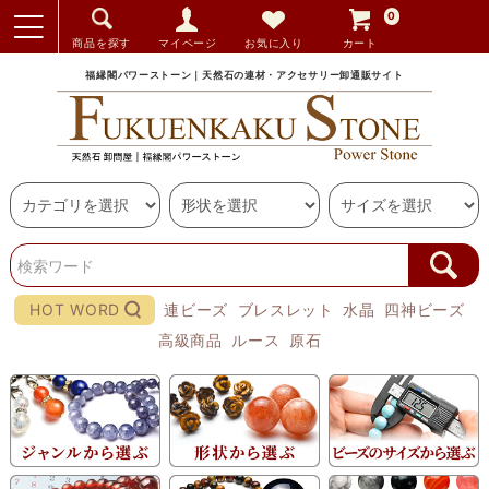
0
商品を探す
マイページ
お気に入り
カート
福縁閣パワーストーン｜天然石の連材・アクセサリー卸通販サイト
HOT WORD
連ビーズ
ブレスレット
水晶
四神ビーズ
高級商品
ルース
原石