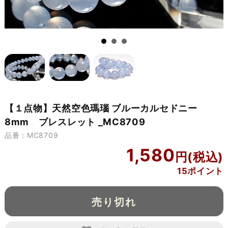
【１点物】天然空色瑪瑙 ブルーカルセドニー
8mm ブレスレット _MC8709
品番：MC8709
1,580
15ポイント
売り切れ