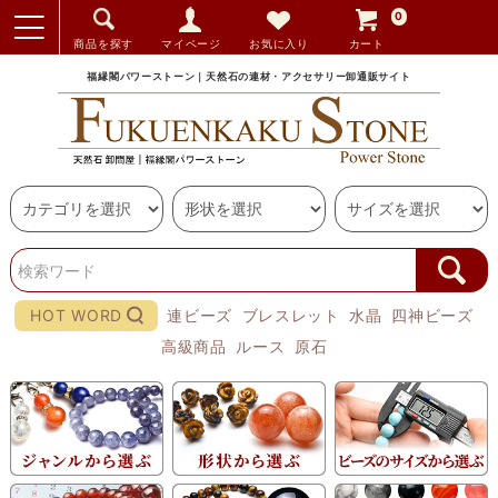
0
商品を探す
マイページ
お気に入り
カート
福縁閣パワーストーン｜天然石の連材・アクセサリー卸通販サイト
HOT WORD
連ビーズ
ブレスレット
水晶
四神ビーズ
高級商品
ルース
原石