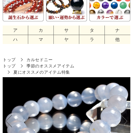
ア
カ
サ
タ
ナ
ハ
マ
ヤ
ラ
他
トップ
カルセドニー
トップ
季節のオススメアイテム
夏にオススメのアイテム特集