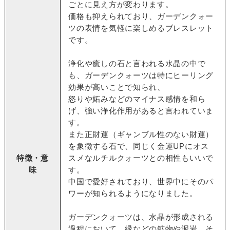
ごとに見え方が変わります。
価格も抑えられており、ガーデンクォー
ツの表情を気軽に楽しめるブレスレット
です。
浄化や癒しの石と言われる水晶の中で
も、ガーデンクォーツは特にヒーリング
効果が高いことで知られ、
怒りや妬みなどのマイナス感情を和ら
げ、強い浄化作用があると言われていま
す。
また正財運（ギャンブル性のない財運）
を象徴する石で、同じく金運UPにオス
特徴・意
スメなルチルクォーツとの相性もいいで
味
す。
中国で愛好されており、世界中にそのパ
ワーが知られるようになりました。
ガーデンクォーツは、水晶が形成される
過程において、緑などの鉱物や泥岩、そ