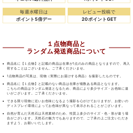
毎週水曜日は
レビュー投稿で
ポイント5倍デー
20ポイントGET
１点物商品と
ランダム発送商品について
商品名に【１点物】と記載の商品は在庫が1点のみの商品となりますので、再入
荷することはございません。ご了承くださいませ。
1点物商品の写真は、現物（実際にお届けする商品）を撮影したものです。
商品名に【１点物】と記載のない商品は在庫が複数ある商品となります。
こちらの商品はランダム発送となるため、商品により多少サイズ・お色味に違
いがございます。ご了承くださいませ。
できる限り現物に近いお色味になるよう撮影を心がけておりますが、お使いの
ディスプレイ環境によってお色味が異なって表示されることがございます。
自然が育んだ天然石は天然素材のため、性質上多少のサイズ・色・形が違う場
合がございます。天然石の魅力でもありますので、ご了承の上ご注文いただき
ますよう、お願いいたします。