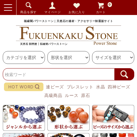
0
商品を探す
マイページ
お気に入り
カート
福縁閣パワーストーン｜天然石の連材・アクセサリー卸通販サイト
HOT WORD
連ビーズ
ブレスレット
水晶
四神ビーズ
高級商品
ルース
原石