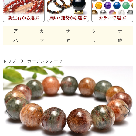
ア
カ
サ
タ
ナ
ハ
マ
ヤ
ラ
他
トップ
ガーデンクォーツ