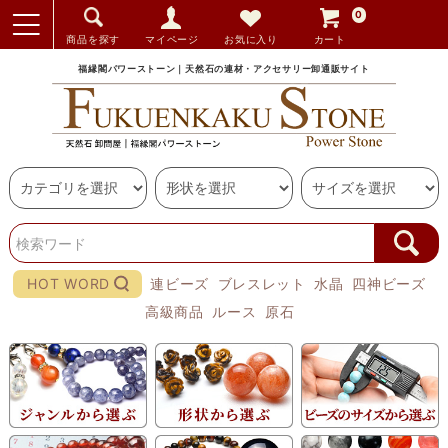
0
商品を探す
マイページ
お気に入り
カート
福縁閣パワーストーン｜天然石の連材・アクセサリー卸通販サイト
HOT WORD
連ビーズ
ブレスレット
水晶
四神ビーズ
高級商品
ルース
原石