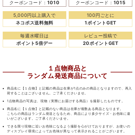
クーポンコード：
1010
クーポンコード：
1015
5,000円以上購入で
100円ごとに
ネコポス送料無料
1ポイントGET
毎週水曜日は
レビュー投稿で
ポイント5倍デー
20ポイントGET
１点物商品と
ランダム発送商品について
商品名に【１点物】と記載の商品は在庫が1点のみの商品となりますので、再入
荷することはございません。ご了承くださいませ。
1点物商品の写真は、現物（実際にお届けする商品）を撮影したものです。
商品名に【１点物】と記載のない商品は在庫が複数ある商品となります。
こちらの商品はランダム発送となるため、商品により多少サイズ・お色味に違
いがございます。ご了承くださいませ。
できる限り現物に近いお色味になるよう撮影を心がけておりますが、お使いの
ディスプレイ環境によってお色味が異なって表示されることがございます。