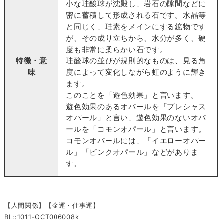
小な珪酸球が沈殿し、岩石の隙間などに
密に蓄積して形成される石です。水晶等
と同じく、珪素をメインにする鉱物です
が、その成り立ちから、水分が多く、硬
度も非常に柔らかい石です。
特徴・意
珪酸球の並びが規則的なものは、見る角
味
度によって変化しながら虹のように輝き
ます。
このことを「遊色効果」と言います。
遊色効果のあるオパールを「プレシャス
オパール」と言い、遊色効果のないオパ
ールを「コモンオパール」と言います。
コモンオパールには、「イエローオパー
ル」「ピンクオパール」などがありま
す。
【人間関係】【金運・仕事運】
BL::1011-OCT006008k