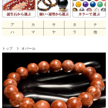
ア
カ
サ
タ
ナ
ハ
マ
ヤ
ラ
他
トップ
オパール