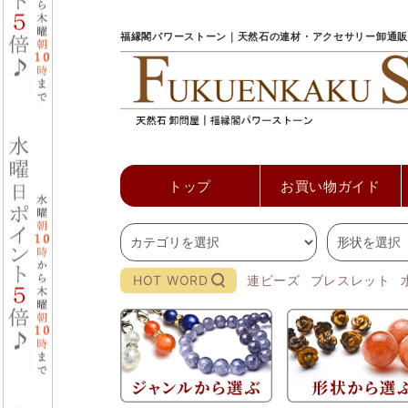
福縁閣パワーストーン｜天然石の連材・アクセサリー卸通販
トップ
お買い物ガイド
HOT WORD
連ビーズ
ブレスレット