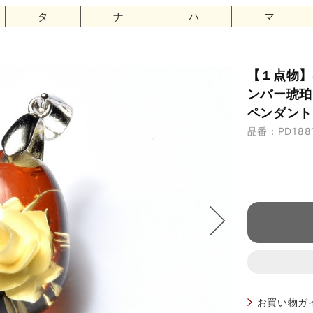
タ
ナ
ハ
マ
【１点物】S
ンバー琥珀
ペンダントト
品番：PD188
お買い物ガ