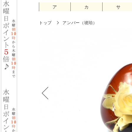
ア
カ
サ
トップ
アンバー（琥珀）