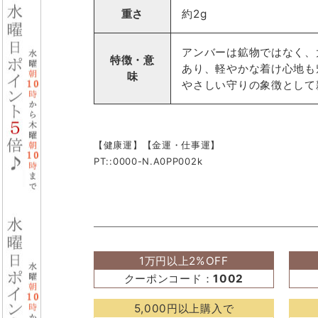
重さ
約2g
アンバーは鉱物ではなく、
特徴・意
あり、軽やかな着け心地も
味
やさしい守りの象徴として
【健康運】【金運・仕事運】
PT::0000-N.A0PP002k
1万円以上2%OFF
クーポンコード：
1002
5,000円以上購入で