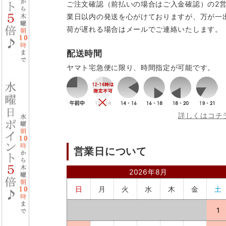
ご注文確認（前払いの場合はご入金確認）の2
業日以内の発送を心がけておりますが、万が一
荷が遅れる場合はメールでご連絡いたします。
配送時間
ヤマト宅急便に限り、時間指定が可能です。
詳しくはコチ
営業日について
2026年8月
日
月
火
水
木
金
土
1