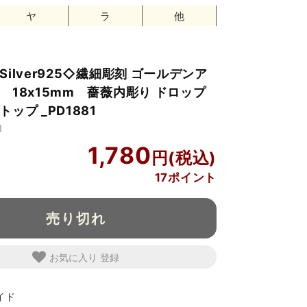
ヤ
ラ
他
ilver925◇繊細彫刻 ゴールデンア
 18x15mm 薔薇内彫り ドロップ
ップ _PD1881
1
1,780
17ポイント
売り切れ
お気に入り
イド