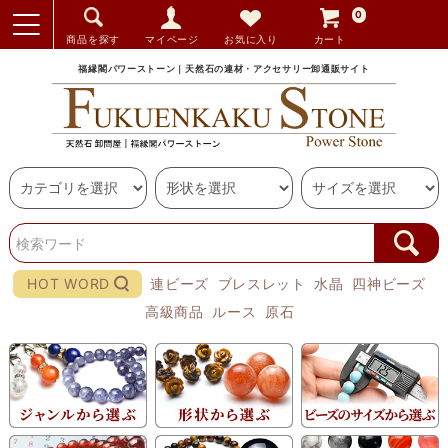
0
商品を探す
マイページ
お気に入り
カート
福縁閣パワーストーン｜天然石の連材・アクセサリー卸通販サイト
HOT WORD
連ビーズ
ブレスレット
水晶
四神ビーズ
高級商品
ルース
原石