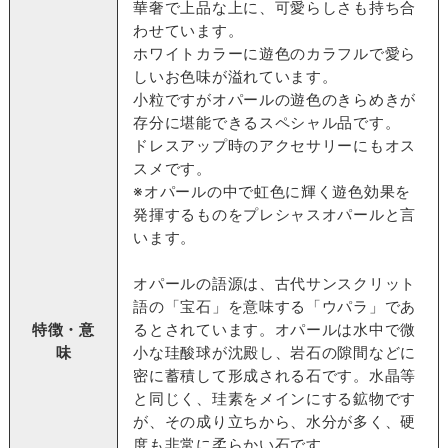
華奢で上品な上に、可愛らしさも持ち合
わせています。
ホワイトカラーに遊色のカラフルで愛ら
しいお色味が溢れています。
小粒ですがオパールの遊色のきらめきが
存分に堪能できるスペシャル品です。
ドレスアップ時のアクセサリーにもオス
スメです。
※オパールの中で虹色に輝く遊色効果を
発揮するものをプレシャスオパールと言
います。
オパールの語源は、古代サンスクリット
語の「宝石」を意味する「ウパラ」であ
特徴・意
るとされています。オパールは水中で微
味
小な珪酸球が沈殿し、岩石の隙間などに
密に蓄積して形成される石です。水晶等
と同じく、珪素をメインにする鉱物です
が、その成り立ちから、水分が多く、硬
度も非常に柔らかい石です。