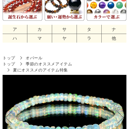
ア
カ
サ
タ
ナ
ハ
マ
ヤ
ラ
他
トップ
オパール
トップ
季節のオススメアイテム
夏にオススメのアイテム特集