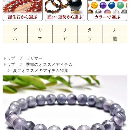
ア
カ
サ
タ
ナ
ハ
マ
ヤ
ラ
他
トップ
ラリマー
トップ
季節のオススメアイテム
夏にオススメのアイテム特集