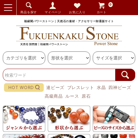
0
商品を探す
マイページ
お気に入り
カート
福縁閣パワーストーン｜天然石の連材・アクセサリー卸通販サイト
HOT WORD
連ビーズ
ブレスレット
水晶
四神ビーズ
高級商品
ルース
原石