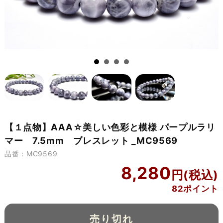
【１点物】AAA☆美しい色彩と模様 パープルラリ
マー 7.5mm ブレスレット _MC9569
品番：MC9569
8,280
82ポイント
売り切れ