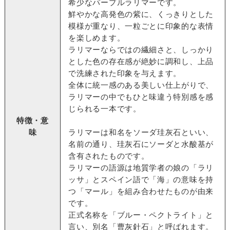
希少なパープルラリマーです。
鮮やかな高発色の紫に、くっきりとした
模様が重なり、一粒ごとに印象的な表情
を楽しめます。
ラリマーならではの繊細さと、しっかり
とした色の存在感が絶妙に調和し、上品
で洗練された印象を与えます。
全体に統一感のある美しい仕上がりで、
ラリマーの中でもひと味違う特別感を感
じられる一本です。
特徴・意
味
ラリマーは和名をソーダ珪灰石といい、
名前の通り、珪灰石にソーダと水酸基が
含有されたものです。
ラリマーの語源は地質学者の娘の「ラリ
ッサ」とスペイン語で「海」の意味を持
つ「マール」を組み合わせたものが由来
です。
正式名称を「ブルー・ペクトライト」と
言い、別名「曹灰針石」と呼ばれます。