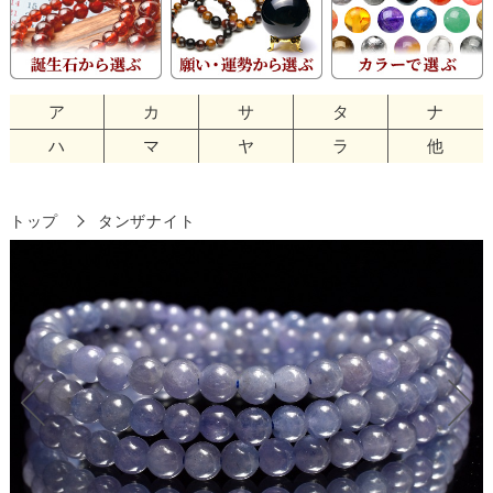
ア
カ
サ
タ
ナ
ハ
マ
ヤ
ラ
他
トップ
タンザナイト