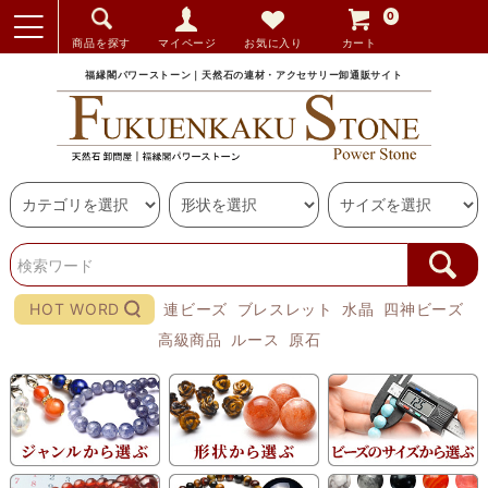
0
商品を探す
マイページ
お気に入り
カート
福縁閣パワーストーン｜天然石の連材・アクセサリー卸通販サイト
HOT WORD
連ビーズ
ブレスレット
水晶
四神ビーズ
高級商品
ルース
原石