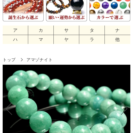
ア
カ
サ
タ
ナ
ハ
マ
ヤ
ラ
他
トップ
アマゾナイト