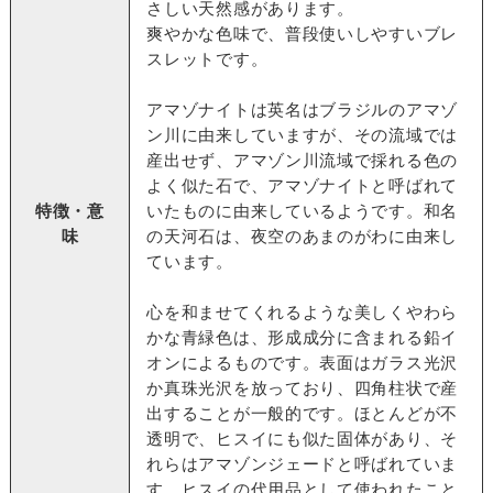
さしい天然感があります。
爽やかな色味で、普段使いしやすいブレ
スレットです。
アマゾナイトは英名はブラジルのアマゾ
ン川に由来していますが、その流域では
産出せず、アマゾン川流域で採れる色の
よく似た石で、アマゾナイトと呼ばれて
特徴・意
いたものに由来しているようです。和名
味
の天河石は、夜空のあまのがわに由来し
ています。
心を和ませてくれるような美しくやわら
かな青緑色は、形成成分に含まれる鉛イ
オンによるものです。表面はガラス光沢
か真珠光沢を放っており、四角柱状で産
出することが一般的です。ほとんどが不
透明で、ヒスイにも似た固体があり、そ
れらはアマゾンジェードと呼ばれていま
す。ヒスイの代用品として使われたこと