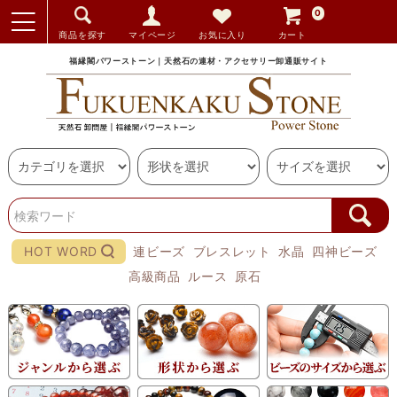
0
商品を探す
マイページ
お気に入り
カート
福縁閣パワーストーン｜天然石の連材・アクセサリー卸通販サイト
HOT WORD
連ビーズ
ブレスレット
水晶
四神ビーズ
高級商品
ルース
原石