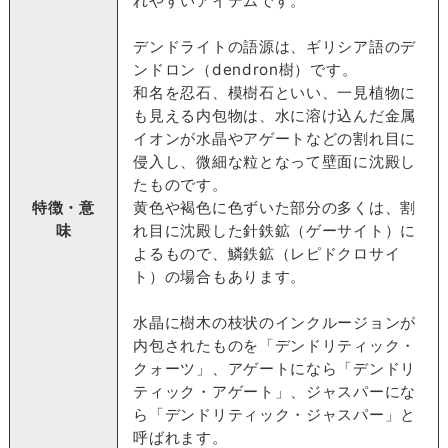
れやすいアイテムです。
デンドライトの語源は、ギリシア語のデ
ンドロン（dendron樹）です。
和名を忍石、模樹石といい、一見植物に
も見える内包物は、水に溶け込んだ金属
イオンが水晶やアゲートなどの割れ目に
侵入し、微細な粒となって壁面に沈殿し
たものです。
特徴・意
黄色や褐色に色ずいた部分の多くは、割
味
れ目に沈殿した針鉄鉱（ゲーサイト）に
よるもので、鱗鉄鉱（レピドクロサイ
ト）の場合もあります。
水晶に樹木の枝状のインクルージョンが
内包されたものを「デンドリティック・
クォーツ」、アゲートになら「デンドリ
ティック・アゲート」、ジャスパーにな
ら「デンドリティック・ジャスパー」と
呼ばれます。