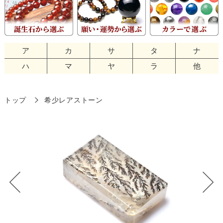
ア
カ
サ
タ
ナ
ハ
マ
ヤ
ラ
他
トップ
希少レアストーン