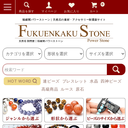
0
商品を探す
マイページ
お気に入り
カート
福縁閣パワーストーン｜天然石の連材・アクセサリー卸通販サイト
HOT WORD
連ビーズ
ブレスレット
水晶
四神ビーズ
高級商品
ルース
原石