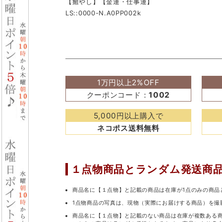
【癒やし】【金運・仕事運】
LS::0000-N.A0PP002k
1万円以上2%OFF
クーポンコード：
1002
5,000円以上購入で
ネコポス送料無料
１点物商品と
ランダム発送商
商品名に【１点物】と記載の商品は在庫が1点のみの商品
1点物商品の写真は、現物（実際にお届けする商品）を撮
商品名に【１点物】と記載のない商品は在庫が複数ある