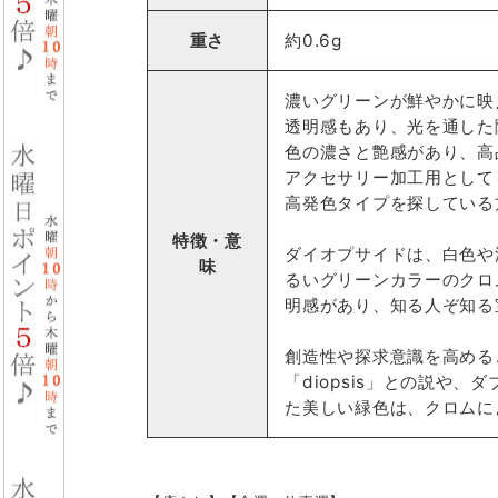
重さ
約0.6g
濃いグリーンが鮮やかに映
透明感もあり、光を通した
色の濃さと艶感があり、高
アクセサリー加工用として
高発色タイプを探している
特徴・意
ダイオプサイドは、白色や
味
るいグリーンカラーのクロ
明感があり、知る人ぞ知る
創造性や探求意識を高める
「diopsis」との説や
た美しい緑色は、クロムに