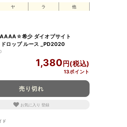
ヤ
ラ
他
AAAA☆希少 ダイオプサイト
 ドロップ ルース _PD2020
0
1,380
13ポイント
売り切れ
お気に入り
イド