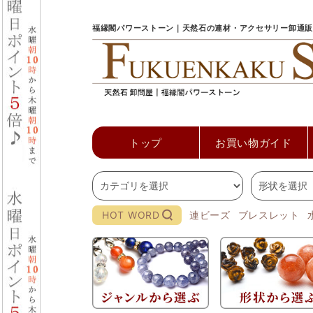
福縁閣パワーストーン｜天然石の連材・アクセサリー卸通販
トップ
お買い物ガイド
HOT WORD
連ビーズ
ブレスレット