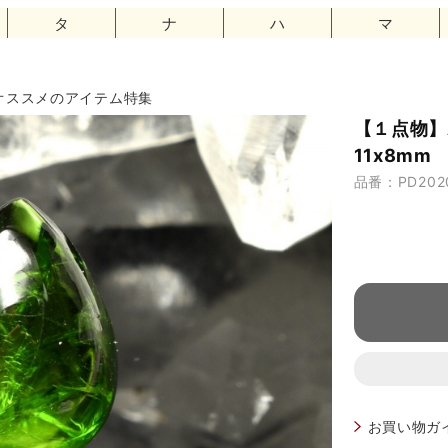
タ
ナ
ハ
マ
オススメのアイテム特集
【１点物】
11x8mm
品番：PD202
お買い物ガ