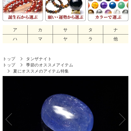
ア
カ
サ
タ
ナ
ハ
マ
ヤ
ラ
他
トップ
タンザナイト
トップ
季節のオススメアイテム
夏にオススメのアイテム特集