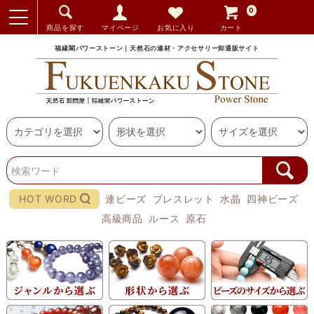
0
商品を探す
マイページ
お気に入り
カート
福縁閣パワーストーン｜天然石の連材・アクセサリー卸通販サイト
HOT WORD
連ビーズ
ブレスレット
水晶
四神ビーズ
高級商品
ルース
原石