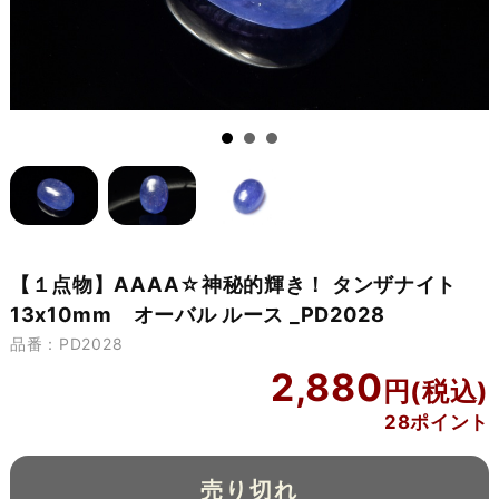
【１点物】AAAA☆神秘的輝き！ タンザナイト
13x10mm オーバル ルース _PD2028
品番：PD2028
2,880
28ポイント
売り切れ