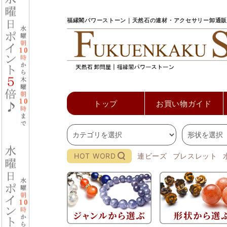
福縁閣パワーストーン｜天然石の連材・アクセサリー卸通販
トップ
お買い物ガイド
HOT WORD
連ビーズ
ブレスレット