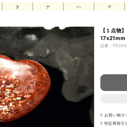
タ
ナ
ハ
マ
【１点物】A
17x21m
品番：PD205
お買い物ガ
特定商取引