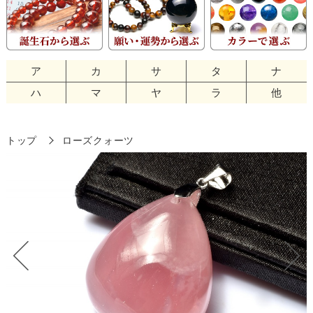
ア
カ
サ
タ
ナ
ハ
マ
ヤ
ラ
他
トップ
ローズクォーツ