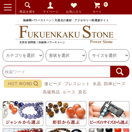
0
商品を探す
マイページ
お気に入り
カート
福縁閣パワーストーン｜天然石の連材・アクセサリー卸通販サイト
HOT WORD
連ビーズ
ブレスレット
水晶
四神ビーズ
高級商品
ルース
原石