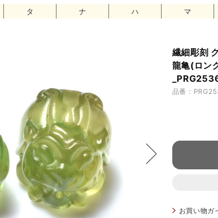
タ
ナ
ハ
マ
繊細彫刻 
龍亀(ロング
_PRG253
品番：PRG25
お買い物ガ