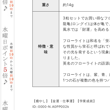
重さ
約14g
3粒セットでお買い得なフ
龍亀(ロングイ)は体が亀
風水では「財運」を高める
フローライトは和名を「蛍
特徴・意
な性質から蛍石と呼ばれて
味
その光を発するという現象
りました。
英名のフローライトの語源は
フローライトは、紫、青、
1つの石が複数の色を持つ
【癒やし】【金運・仕事運】【学業成就】
ID::0000-N.A0PP002k