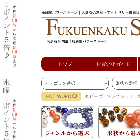
福縁閣パワーストーン｜天然石の連材・アクセサリー卸通販
トップ
お買い物ガイド
HOT WORD
連ビーズ
ブレスレット