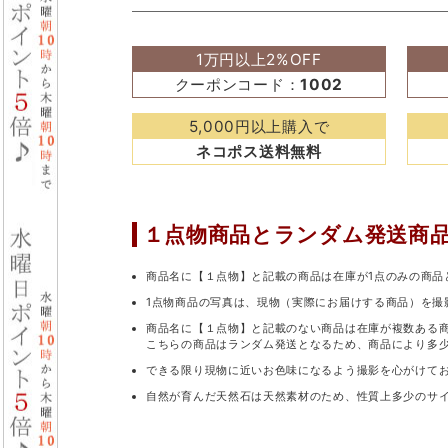
1万円以上2%OFF
クーポンコード：
1002
5,000円以上購入で
ネコポス送料無料
１点物商品と
ランダム発送商
商品名に【１点物】と記載の商品は在庫が1点のみの商品
1点物商品の写真は、現物（実際にお届けする商品）を撮
商品名に【１点物】と記載のない商品は在庫が複数ある
こちらの商品はランダム発送となるため、商品により多
できる限り現物に近いお色味になるよう撮影を心がけて
自然が育んだ天然石は天然素材のため、性質上多少のサ