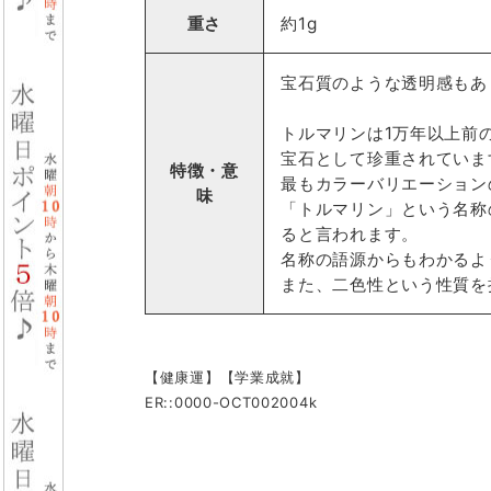
重さ
約1g
宝石質のような透明感もあ
トルマリンは1万年以上前
宝石として珍重されていま
特徴・意
最もカラーバリエーション
味
「トルマリン」という名称
ると言われます。
名称の語源からもわかるよ
また、二色性という性質を
【健康運】【学業成就】
ER::0000-OCT002004k