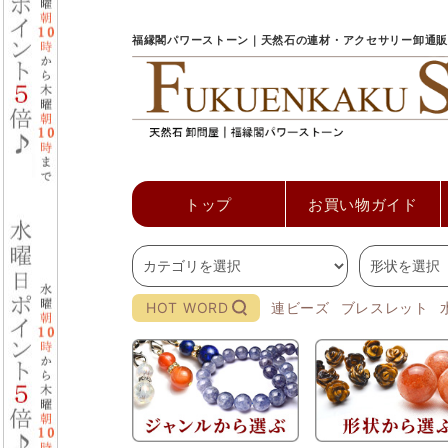
福縁閣パワーストーン｜天然石の連材・アクセサリー卸通販
トップ
お買い物ガイド
HOT WORD
連ビーズ
ブレスレット