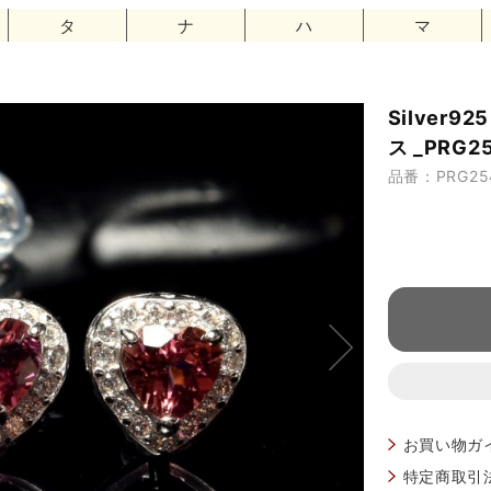
タ
ナ
ハ
マ
Silver
ス _PRG2
品番：PRG25
お買い物ガ
特定商取引