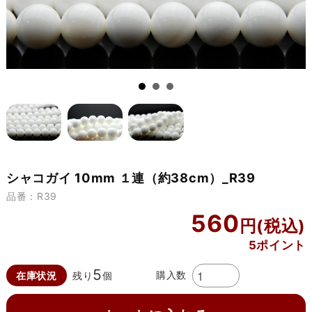
シャコガイ 10mm １連（約38cm）_R39
品番：R39
560
5ポイント
5
購入数
在庫状況
残り
個