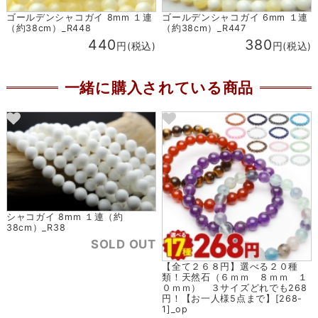
ゴールデンシャコガイ 8mm １連
ゴールデンシャコガイ 6mm １連
（約38cm）_R448
（約38cm）_R447
440
380
円(税込)
円(税込)
一緒に購入されている商品
シャコガイ 8mm １連（約
38cm）_R38
SOLD OUT
【全て２６８円】選べる２０種
類！天然石（６ｍｍ ８ｍｍ １
０ｍｍ） ３サイズどれでも268
円！【お一人様5点まで】[268-
1]_op