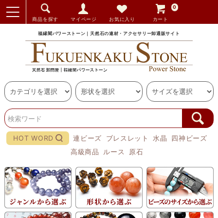
0
商品を探す
マイページ
お気に入り
カート
福縁閣パワーストーン｜天然石の連材・アクセサリー卸通販サイト
HOT WORD
連ビーズ
ブレスレット
水晶
四神ビーズ
高級商品
ルース
原石