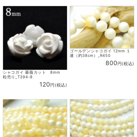
ゴールデンシャコガイ 12mm １
連（約38cm）_R450
800
円(税込)
シャコガイ 薔薇カット 8mm
粒売り_T394-8
120
円(税込)