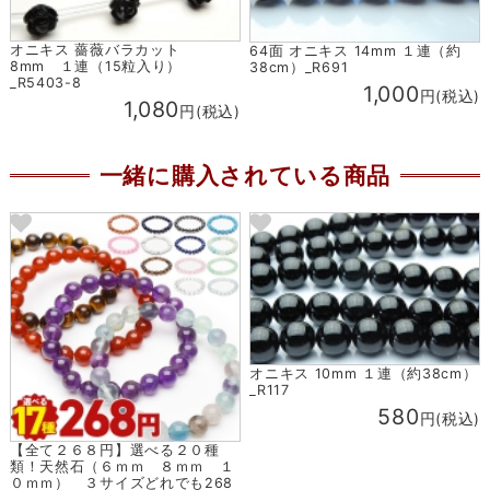
オニキス 薔薇バラカット
64面 オニキス 14mm １連（約
8mm １連（15粒入り）
38cm）_R691
_R5403-8
1,000
円(税込)
1,080
円(税込)
一緒に購入されている商品
オニキス 10mm １連（約38cm）
_R117
580
円(税込)
【全て２６８円】選べる２０種
類！天然石（６ｍｍ ８ｍｍ １
０ｍｍ） ３サイズどれでも268