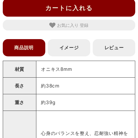
カートに入れる
お気に入り
商品説明
イメージ
レビュー
材質
オニキス8mm
長さ
約38cm
重さ
約39g
心身のバランスを整え、忍耐強い精神を