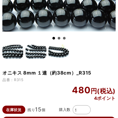
オニキス 8mm １連（約38cm）_R315
品番：R315
480
4ポイント
15
購入数
在庫状況
残り
個