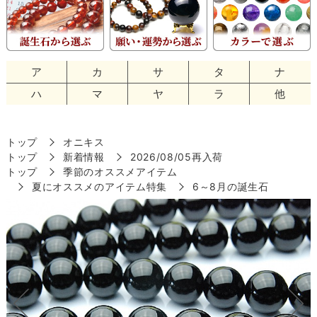
ア
カ
サ
タ
ナ
ハ
マ
ヤ
ラ
他
トップ
オニキス
トップ
新着情報
2026/08/05再入荷
トップ
季節のオススメアイテム
夏にオススメのアイテム特集
6～8月の誕生石