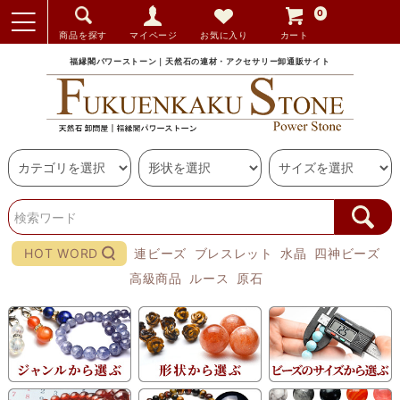
0
商品を探す
マイページ
お気に入り
カート
福縁閣パワーストーン｜天然石の連材・アクセサリー卸通販サイト
HOT WORD
連ビーズ
ブレスレット
水晶
四神ビーズ
高級商品
ルース
原石